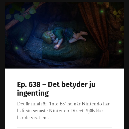
Ep. 638 – Det betyder ju
ingenting
Det är final för ”Inte E3” nu när Nintendo har
haft sin senaste Nintendo Direct. Självklart
har de visat en…