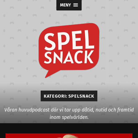
MENY
Spelsnack
KATEGORI:
SPELSNACK
Våran huvudpodcast där vi tar upp dåtid, nutid och framtid
inom spelvärlden.