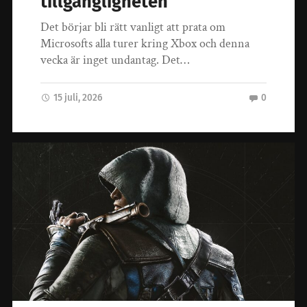
tillgängligheten
Det börjar bli rätt vanligt att prata om
Microsofts alla turer kring Xbox och denna
vecka är inget undantag. Det…
15 juli, 2026
0