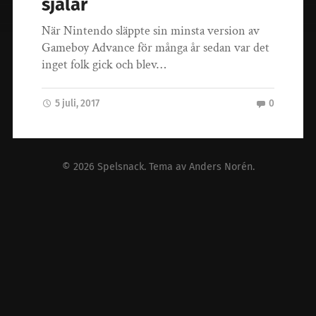
själar
När Nintendo släppte sin minsta version av
Gameboy Advance för många år sedan var det
inget folk gick och blev…
5 juli, 2017
0
© 2026
Spelsnack
. Tema av
Anders Norén
.