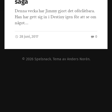
säga
Denna vecka har Jimmy gjort det oförlåtbara.
Han har gett sig in i Destiny igen för att se om
något…
28 juni, 2017
0
© 2026
Spelsnack
. Tema av
Anders Norén
.