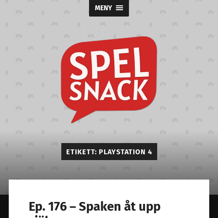
MENY
Spelsnack
ETIKETT:
PLAYSTATION 4
Ep. 176 – Spaken åt upp