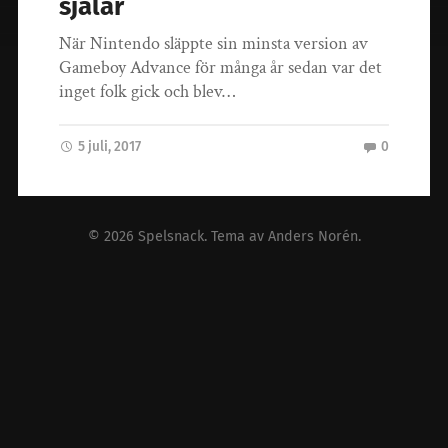
själar
När Nintendo släppte sin minsta version av
Gameboy Advance för många år sedan var det
inget folk gick och blev…
5 juli, 2017
0
© 2026
Spelsnack
. Tema av
Anders Norén
.