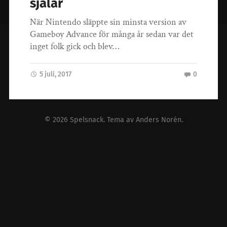
själar
När Nintendo släppte sin minsta version av
Gameboy Advance för många år sedan var det
inget folk gick och blev…
5 juli, 2017
0
© 2026
Spelsnack
. Tema av
Anders Norén
.