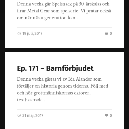
Denna vecka går Spelsnack på 30-årskalas och
firar Metal Gear som spelserie. Vi pratar också
om när nästa generation kan…
19 juli, 2017
0
Ep. 171 – Barnförbjudet
Denna vecka gästas vi av Ida Alander som
förtäljer en historia genom tiderna. Följ med
och hör grottmänniskornas datorer,
textbaserade…
31 maj, 2017
0