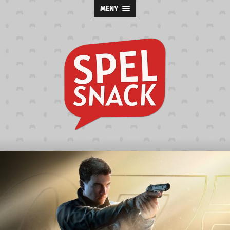
MENY
Spelsnack