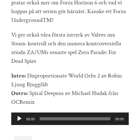
pratar också mer om Forza Horizon 6 och vad vi
hoppas på att serien gör härnäst. Kanske ett Forza
Underground™?
Vi ger också våra första intryck av Valves nya
Steam-kontroll och den numera kontroversiella
stiodn ZA/UMs senaste spel Zero Parade: For
Dead Spies
Intro:
Disproportionate World Orbs 2 av Robin
Ljung Bjuggfält
Outro:
Spiral Deepens av Michael Hudak från
OCRemix
Ljudspelare
00:00
00:00