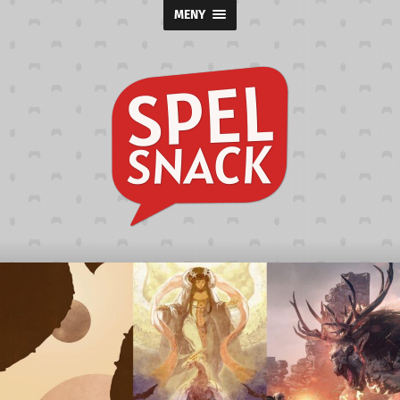
MENY
Spelsnack