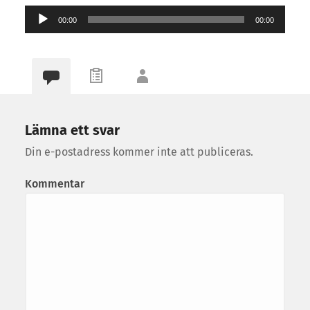
Ljudspelare
00:00
00:00
Lämna ett svar
Din e-postadress kommer inte att publiceras.
Kommentar