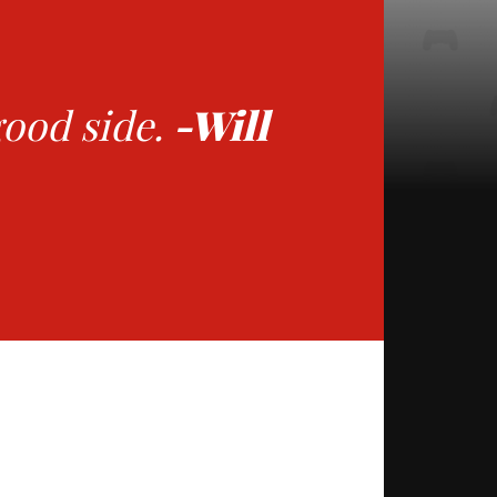
good side.
-Will