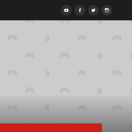
Menypost
Menypost
Menypost
Menypost
ck