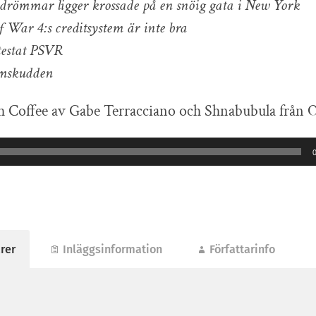
drömmar ligger krossade på en snöig gata i New York
 War 4:s creditsystem är inte bra
testat PSVR
mskudden
h Coffee av Gabe Terracciano och Shnabubula från
rer
Inläggsinformation
Författarinfo