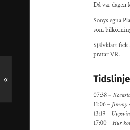
Då var dagen ko
Sonys egna Play
som bilkörnin
Självklart fic
pratar VR.
Tidslinje
«
07:38 –
Rocksta
11:06 –
Jimmy sp
13:19 –
Uppsvin
17:00 –
Hur ko