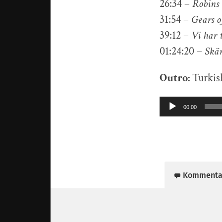
26:34 –
Robins 
31:54 –
Gears of
39:12 –
Vi har 
01:24:20 –
Skä
Outro:
Turkis
Ljudspelare
00:00
Kommenta