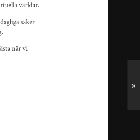
rtuella världar.
rdagliga saker
g.
ästa när vi
»