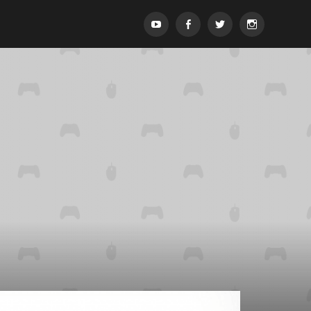
Menypost
Menypost
Menypost
Menypost
ck