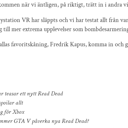
mmen när vi äntligen, på riktigt, trätt in i andra vi
station VR har släppts och vi har testat allt från va
g till mer extrema upplevelser som bombdesarmerin
k allas favoritskåning, Fredrik Kapus, komma in och g
r teasar ett nytt Read Dead
oilar allt
g för Xbox
mmer GTA V påverka nya Read Dead?