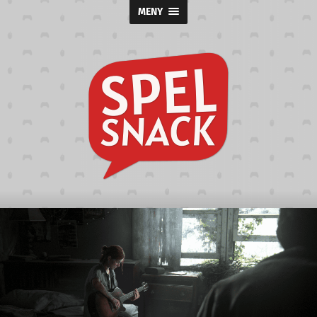
MENY
Spelsnack