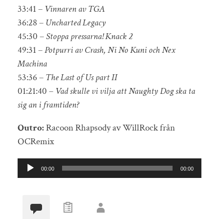
33:41 –
Vinnaren av TGA
36:28 –
Uncharted Legacy
45:30 –
Stoppa pressarna! Knack 2
49:31 –
Potpurri av Crash, Ni No Kuni och Nex
Machina
53:36 –
The Last of Us part II
01:21:40 –
Vad skulle vi vilja att Naughty Dog ska ta
sig an i framtiden?
Outro:
Racoon Rhapsody av WillRock från
OCRemix
Ljudspelare
00:00
00:00