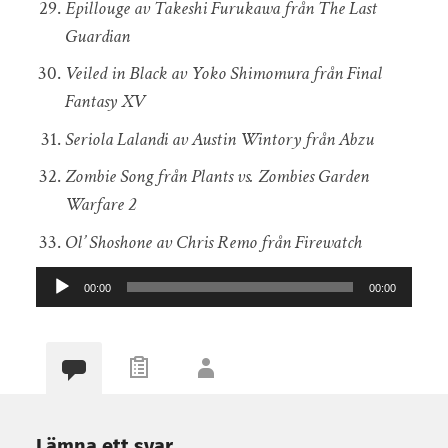
Epillouge av Takeshi Furukawa från The Last
Guardian
Veiled in Black av Yoko Shimomura från Final
Fantasy XV
Seriola Lalandi av Austin Wintory från Abzu
Zombie Song från Plants vs. Zombies Garden
Warfare 2
Ol’ Shoshone av Chris Remo från Firewatch
Ljudspelare
00:00
00:00
Lämna ett svar