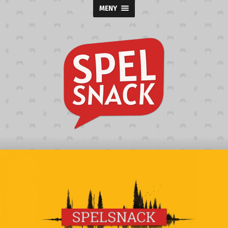
MENY
Spelsnack