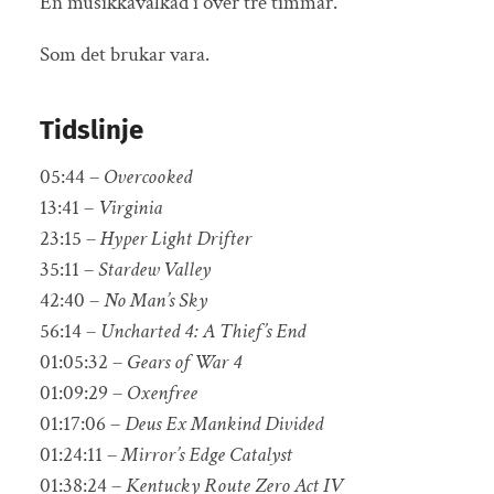
En musikkavalkad i över tre timmar.
Som det brukar vara.
Tidslinje
05:44 –
Overcooked
13:41 –
Virginia
23:15 –
Hyper Light Drifter
35:11 –
Stardew Valley
42:40 –
No Man’s Sky
56:14 –
Uncharted 4: A Thief’s End
01:05:32 –
Gears of War 4
01:09:29 –
Oxenfree
01:17:06 –
Deus Ex Mankind Divided
01:24:11 –
Mirror’s Edge Catalyst
01:38:24 –
Kentucky Route Zero Act IV