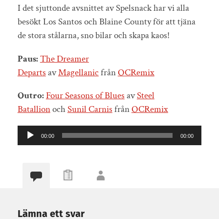
I det sjuttonde avsnittet av Spelsnack har vi alla
besökt Los Santos och Blaine County för att tjäna
de stora stålarna, sno bilar och skapa kaos!
Paus:
The Dreamer
Departs
av
Magellanic
från
OCRemix
Outro:
Four Seasons of Blues
av
Steel
Batallion
och
Sunil Carnis
från
OCRemix
Ljudspelare
00:00
00:00
Lämna ett svar