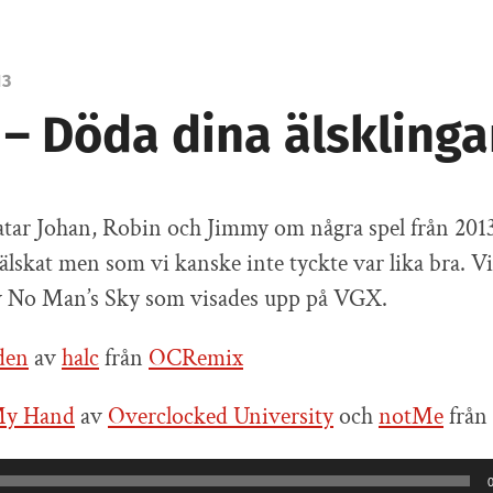
13
 – Döda dina älsklinga
ratar Johan, Robin och Jimmy om några spel från 20
 älskat men som vi kanske inte tyckte var lika bra. V
 No Man’s Sky som visades upp på VGX.
den
av
halc
från
OCRemix
My Hand
av
Overclocked University
och
notMe
från