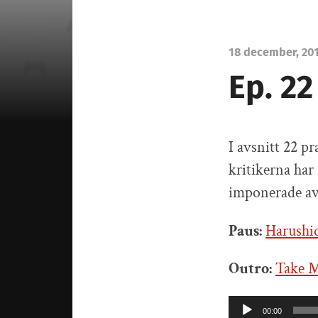
18 december, 20
Ep. 22
I avsnitt 22 p
kritikerna har
imponerade av
Paus:
Harushi
Outro:
Take 
Ljudspelare
00:00