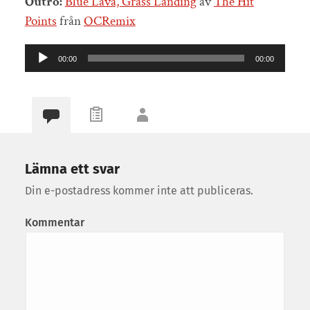
Outro:
Blue Lava, Grass Landing
av
The Hit
Points
från
OCRemix
Ljudspelare
00:00
00:00
Lämna ett svar
Din e-postadress kommer inte att publiceras.
Kommentar