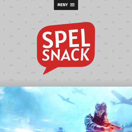
MENY
Spelsnack