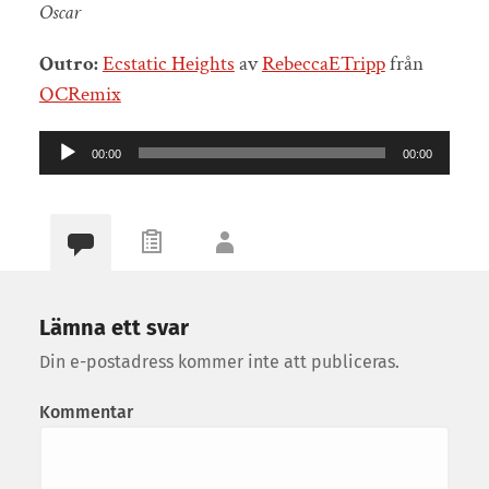
Oscar
Outro:
Ecstatic Heights
av
RebeccaETripp
från
OCRemix
Ljudspelare
00:00
00:00
Lämna ett svar
Din e-postadress kommer inte att publiceras.
Kommentar