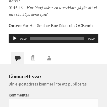
större?
01:15:46 –
Hur långt måste en utvecklare gå för att vi
inte ska köpa deras spel?
Outro:
For Her Soul av RoeTaka från OCRemix
Ljudspelare
00:00
00:00
Lämna ett svar
Din e-postadress kommer inte att publiceras.
Kommentar