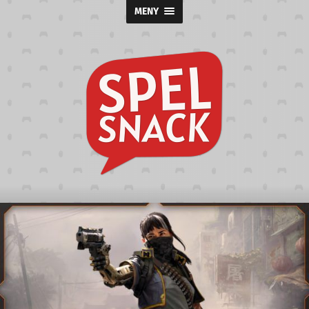
MENY
Spelsnack