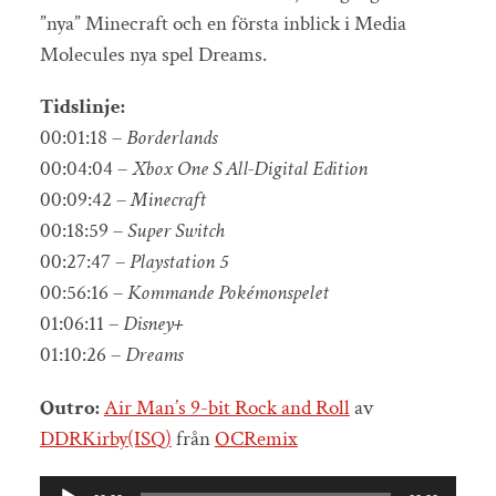
”nya” Minecraft och en första inblick i Media
Molecules nya spel Dreams.
Tidslinje:
00:01:18 –
Borderlands
00:04:04 –
Xbox One S All-Digital Edition
00:09:42 –
Minecraft
00:18:59 –
Super Switch
00:27:47 –
Playstation 5
00:56:16 –
Kommande Pokémonspelet
01:06:11 –
Disney+
01:10:26 –
Dreams
Outro:
Air Man’s 9-bit Rock and Roll
av
DDRKirby(ISQ)
från
OCRemix
Ljudspelare