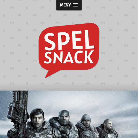
MENY
Spelsnack