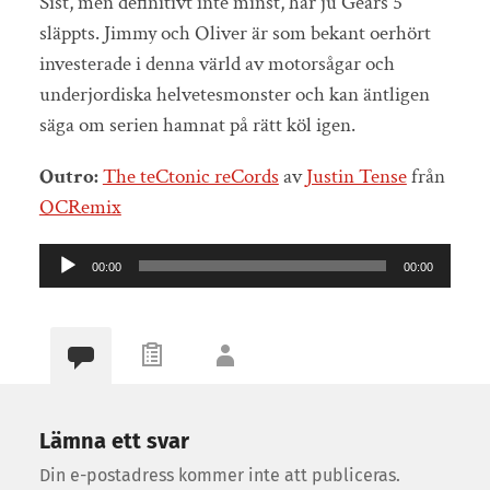
Sist, men definitivt inte minst, har ju Gears 5
släppts. Jimmy och Oliver är som bekant oerhört
investerade i denna värld av motorsågar och
underjordiska helvetesmonster och kan äntligen
säga om serien hamnat på rätt köl igen.
Outro:
The teCtonic reCords
av
Justin Tense
från
OCRemix
Ljudspelare
00:00
00:00
Lämna ett svar
Din e-postadress kommer inte att publiceras.