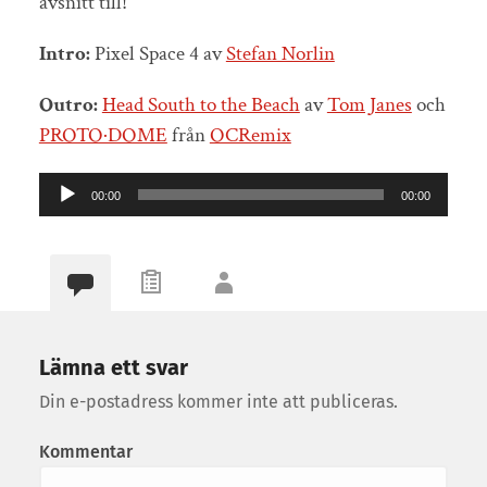
avsnitt till!
Intro:
Pixel Space 4 av
Stefan Norlin
Outro:
Head South to the Beach
av
Tom Janes
och
PROTO·DOME
från
OCRemix
Ljudspelare
00:00
00:00
Lämna ett svar
Din e-postadress kommer inte att publiceras.
Kommentar