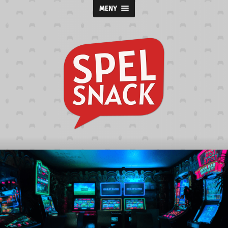
MENY
Spelsnack