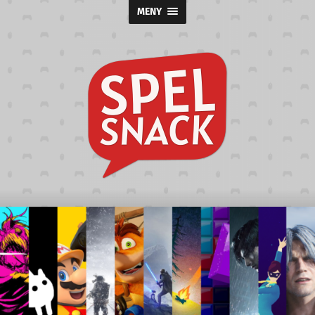
MENY
Spelsnack