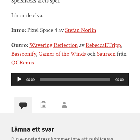
Spelsnacks årets spel.
I år är de elva.
Intro:
Pixel Space 4 av
Stefan Norlin
Outro:
Wavering Reflection
av
RebeccaETripp
,
Bassoonify
,
Gamer of the Winds
och
Sauraen
från
OCRemix
Ljudspelare
00:00
00:00
Lämna ett svar
Din e-postadress kommer inte att publiceras.