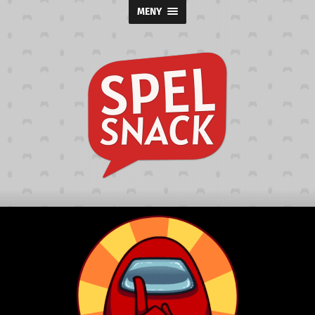
MENY
Spelsnack