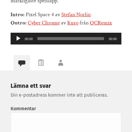
märkligaste spelsläpp.
Intro:
Pixel Space 4 av
Stefan Norlin
Outro:
Cyber Chrome
av
Kuro
från
OCRemix
Ljudspelare
00:00
00:00
Lämna ett svar
Din e-postadress kommer inte att publiceras.
Kommentar