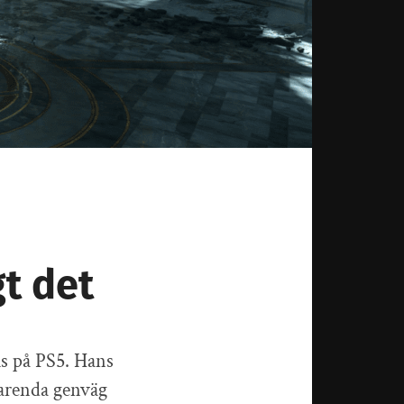
t det
ls på PS5. Hans
varenda genväg