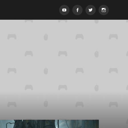
Menypost
Menypost
Menypost
Menypost
ck