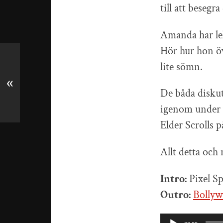
till att besegr
Amanda har le
Hör hur hon öv
lite sömn.
«
De båda diskut
igenom under v
Elder Scrolls 
Allt detta och
Intro:
Pixel Sp
Outro:
Bollyw
Ljudspelare