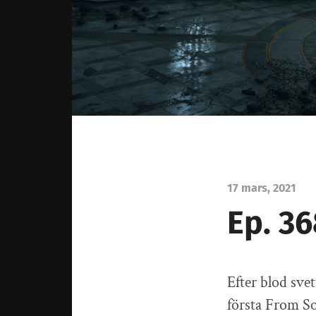
17 mars, 2021
Ep. 3
Efter blod sve
första From So