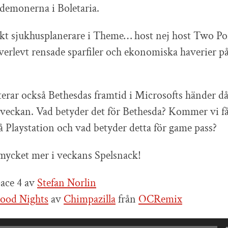
a demonerna i Boletaria.
kt sjukhusplanerare i Theme… host nej host Two Poi
erlevt rensade sparfiler och ekonomiska haverier på
erar också Bethesdas framtid i Microsofts händer då
eckan. Vad betyder det för Bethesda? Kommer vi få
på Playstation och vad betyder detta för game pass?
 mycket mer i veckans Spelsnack!
ace 4 av
Stefan Norlin
ood Nights
av
Chimpazilla
från
OCRemix