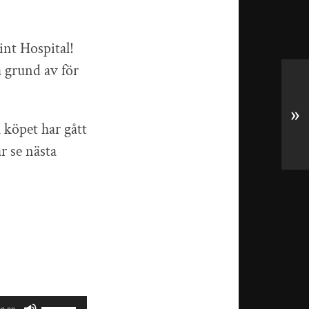
nt Hospital!
 grund av för
»
 köpet har gått
r se nästa
Använd