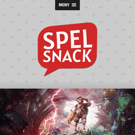
MENY
Spelsnack