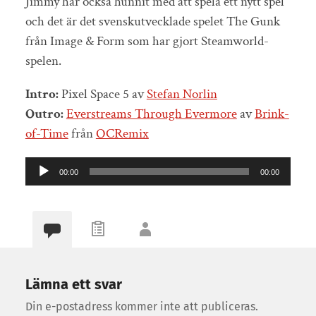
Jimmy har också hunnit med att spela ett nytt spel
och det är det svenskutvecklade spelet The Gunk
från Image & Form som har gjort Steamworld-
spelen.
Intro:
Pixel Space 5 av
Stefan Norlin
Outro:
Everstreams Through Evermore
av
Brink-
of-Time
från
OCRemix
Ljudspelare
00:00
00:00
Lämna ett svar
Din e-postadress kommer inte att publiceras.