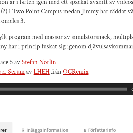
on är i farten igen med ett späckat avsnitt av vide
r (?) i Two Point Campus medan Jimmy har räddat vär
onicles 3.
tfyllt program med massor av simulatorsnack, multipl
immy har i princip fuskat sig igenom djävulsavkom
ace 5 av
Stefan Norlin
per Serum
av
LHEH
från
OCRemix
rer
Inläggsinformation
Författarinfo