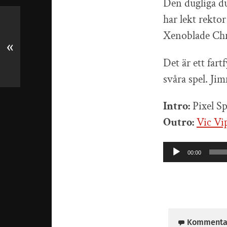
Den dugliga du
har lekt rekto
Xenoblade Chr
«
Det är ett far
svåra spel. J
Intro:
Pixel Sp
Outro:
Vic Vi
Ljudspelare
00:00
Kommenta