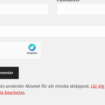
E-postadress
*
s använder Akismet för att minska skräppost.
Lär dig
a bearbetas
.