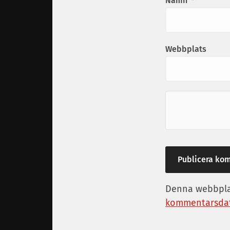
Namn
*
Webbplats
Denna webbplat
kommentarsdat