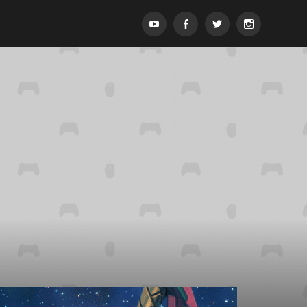
Menypost
Menypost
Menypost
Menypost
ck