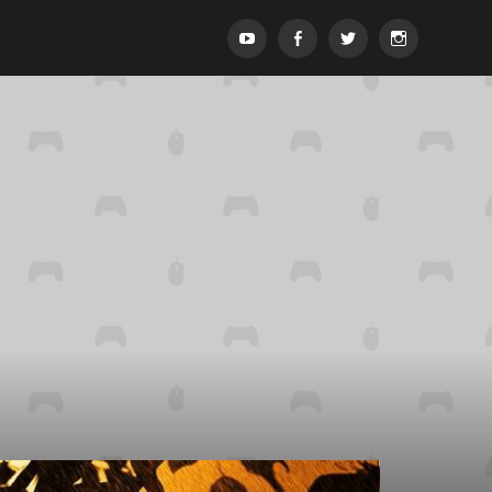
Menypost
Menypost
Menypost
Menypost
ck