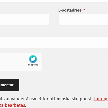
E-postadress
*
s använder Akismet för att minska skräppost.
Lär dig
a bearbetas
.