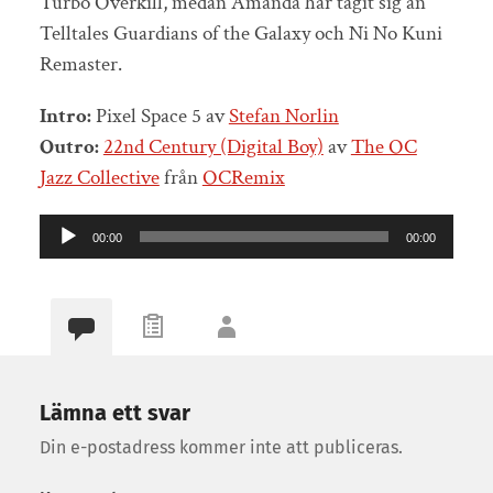
Turbo Overkill, medan Amanda har tagit sig an
Telltales Guardians of the Galaxy och Ni No Kuni
Remaster.
Intro:
Pixel Space 5 av
Stefan Norlin
Outro:
22nd Century (Digital Boy)
av
The OC
Jazz Collective
från
OCRemix
Ljudspelare
00:00
00:00
Lämna ett svar
Din e-postadress kommer inte att publiceras.