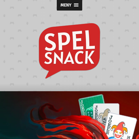
MENY
Spelsnack