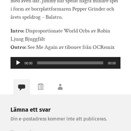
med även där. Jimmy har spelat några mindre spel
i form av borrplattformaren Pepper Grinder och
årets speldrog – Balatro.
Intro:
Disproportionate World Orbs av Robin
Ljung Bjuggfält
Outro:
See Me Again av tibonev från OCRemix
Ljudspelare
00:00
00:00
Lämna ett svar
Din e-postadress kommer inte att publiceras.