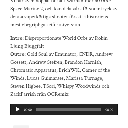
Vi har även doppat tårna i Warhammer 40 000:
Space Marine 2, och kan dela våra första intryck av
denna superköttiga shooter försatt i historiens
mest obegripliga scifi-universum.
Intro:
Disproportionate World Orbs av Robin
Ljung Bjuggfält
Outro:
Gold Soul av Emunator, CNDR, Andrew
Gossett, Andrew Steffen, Brandon Harnish,
Chromatic Apparatus, ErichWK, Gamer of the
Winds, Lucas Guimaraes, Marissa Turnage,
Steven Higbee, TSori, Whispy Woodwinds och
ZackParrish från OCRemix
Ljudspelare
00:00
00:00