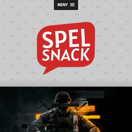
MENY
Spelsnack