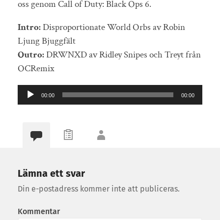
oss genom Call of Duty: Black Ops 6.
Intro:
Disproportionate World Orbs av Robin
Ljung Bjuggfält
Outro:
DRWNXD av Ridley Snipes och Treyt från
OCRemix
Ljudspelare
00:00
00:00
Lämna ett svar
Din e-postadress kommer inte att publiceras.
Kommentar