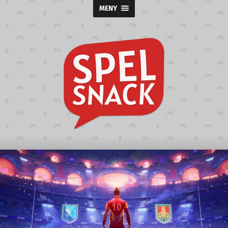
MENY
Spelsnack