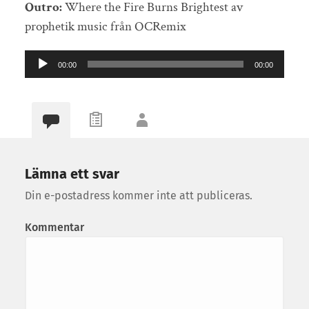
Outro:
Where the Fire Burns Brightest av
prophetik music från OCRemix
Ljudspelare
00:00
00:00
Lämna ett svar
Din e-postadress kommer inte att publiceras.
Kommentar