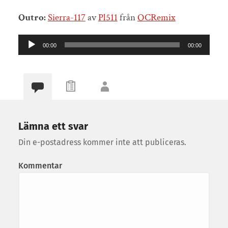
Outro:
Sierra-117
av
Pl511
från
OCRemix
Ljudspelare
00:00
00:00
Lämna ett svar
Din e-postadress kommer inte att publiceras.
Kommentar