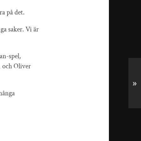
a på det.
ga saker. Vi är
man-spel,
n och Oliver
»
 många