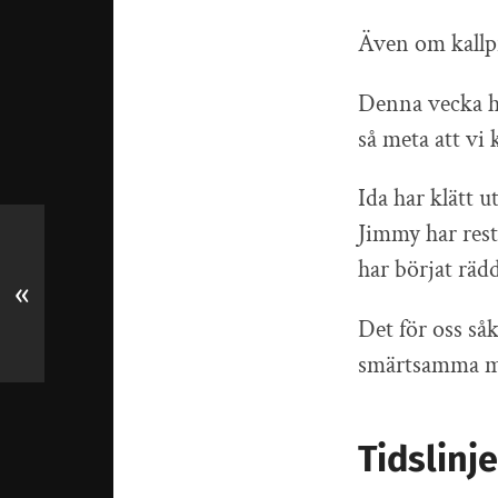
Även om kallpr
Denna vecka har
så meta att vi 
Ida har klätt u
Jimmy har rest
har börjat räd
«
Det för oss såk
smärtsamma m
Tidslinje