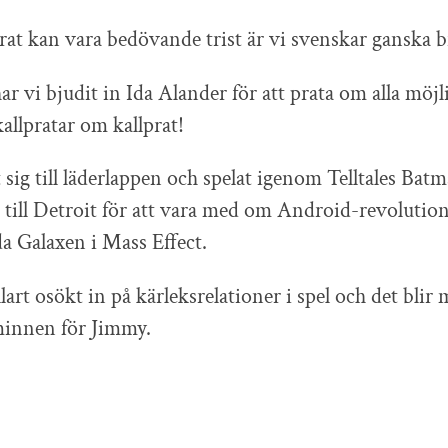
at kan vara bedövande trist är vi svenskar ganska br
 vi bjudit in Ida Alander för att prata om alla möjli
kallpratar om kallprat!
t sig till läderlappen och spelat igenom Telltales Bat
 till Detroit för att vara med om Android-revolutio
da Galaxen i Mass Effect.
lart osökt in på kärleksrelationer i spel och det blir
innen för Jimmy.