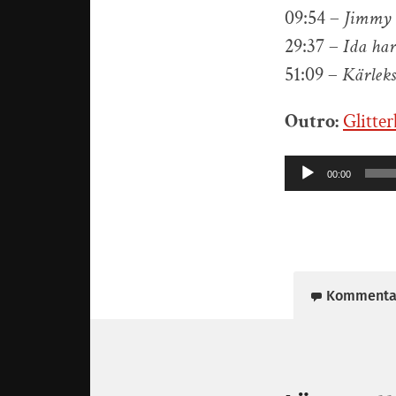
09:54 –
Jimmy 
29:37 –
Ida har
51:09 –
Kärleks
Outro:
Glitte
Ljudspelare
00:00
Kommenta