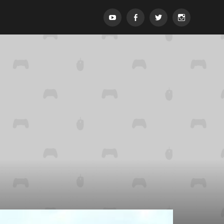
Menypost
Menypost
Menypost
Menypost
ck