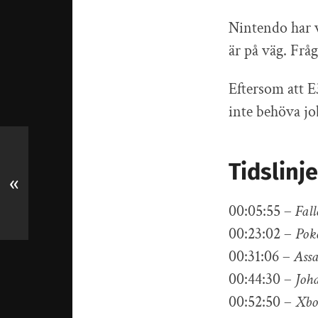
Nintendo har v
är på väg. Fråg
Eftersom att E3
inte behöva job
Tidslinje
«
00:05:55 –
Fall
00:23:02 –
Pok
00:31:06 –
Assa
00:44:30 –
Joh
00:52:50 –
Xbo