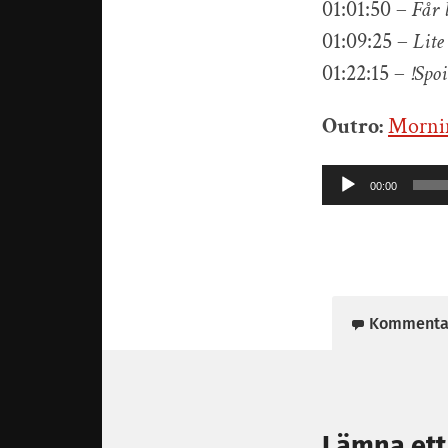
01:01:50 –
Får 
01:09:25 –
Lite
01:22:15 –
!Spoi
Outro:
Mornin
Ljudspelare
00:00
Kommenta
Lämna ett