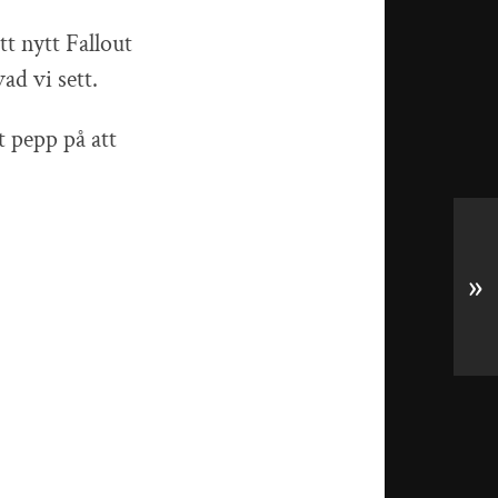
t nytt Fallout
ad vi sett.
t pepp på att
»