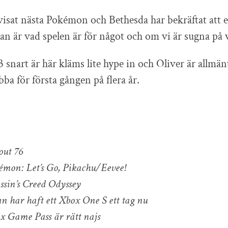
isat nästa Pokémon och Bethesda har bekräftat att et
an är vad spelen är för något och om vi är sugna på v
 snart är här kläms lite hype in och Oliver är allmän
ba för första gången på flera år.
out 76
émon: Let’s Go, Pikachu/Eevee!
ssin’s Creed Odyssey
an har haft ett Xbox One S ett tag nu
x Game Pass är rätt najs