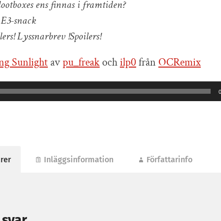
lootboxes ens finnas i framtiden?
 E3-snack
lers! Lyssnarbrev !Spoilers!
g Sunlight
av
pu_freak
och
ilp0
från
OCRemix
rer
Inläggsinformation
Författarinfo
 svar