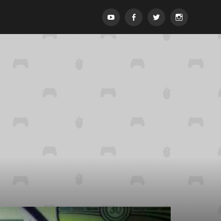
Menypost
Menypost
Menypost
Menypost
ck