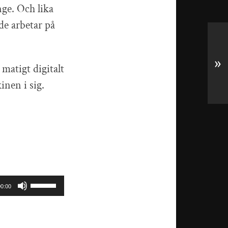
nge. Och lika
de arbetar på
»
matigt digitalt
inen i sig.
Använd
00:00
upp/ner-
piltangenterna
för