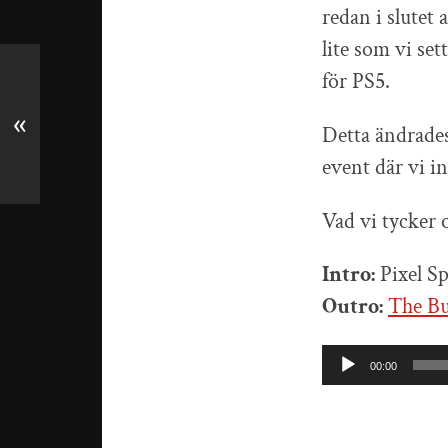
redan i slutet 
lite som vi se
för PS5.
«
Detta ändrades
event där vi in
Vad vi tycker 
Intro:
Pixel Sp
Outro:
The Bu
Ljudspelare
00:00