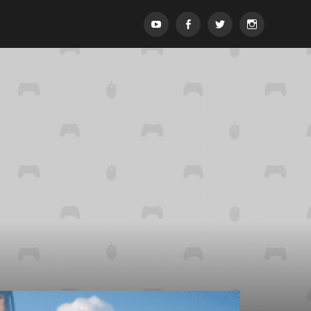
Menypost
Menypost
Menypost
Menypost
ck