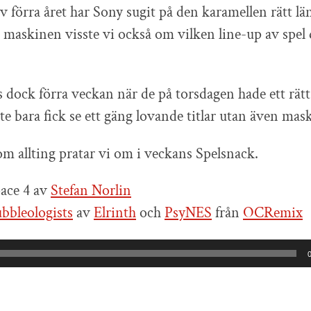
av förra året har Sony sugit på den karamellen rätt lä
tt maskinen visste vi också om vilken line-up av spel 
 dock förra veckan när de på torsdagen hade ett rätt 
te bara fick se ett gäng lovande titlar utan även mask
om allting pratar vi om i veckans Spelsnack.
ace 4 av
Stefan Norlin
bbleologists
av
Elrinth
och
PsyNES
från
OCRemix