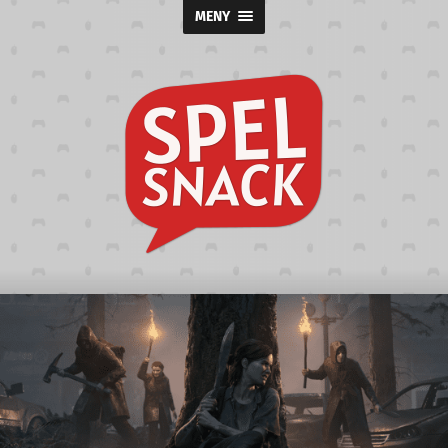
MENY
Spelsnack