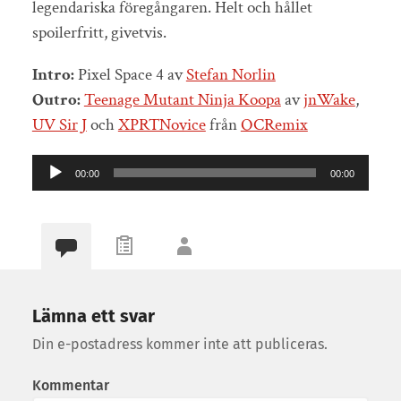
legendariska föregångaren. Helt och hållet
spoilerfritt, givetvis.
Intro:
Pixel Space 4 av
Stefan Norlin
Outro:
Teenage Mutant Ninja Koopa
av
jnWake
,
UV Sir J
och
XPRTNovice
från
OCRemix
Ljudspelare
00:00
00:00
Lämna ett svar
Din e-postadress kommer inte att publiceras.
Kommentar